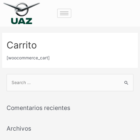
Ir
al
contenido
Carrito
[woocommerce_cart]
B
u
s
Comentarios recientes
c
a
r
Archivos
p