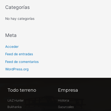
o
Categorías
r
:
No hay categorías
Meta
Acceder
Feed de entradas
Feed de comentarios
WordPress.org
Todo terreno
Empresa
UAZ Hunter
Historia
Bukhanka
Sucursales